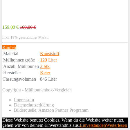
159,00 €
169,00 €
inkl. 19% gesetzlicher MwSt.
Kaufen
Material
Kunststoff
Mülltonnengröße
120 Liter
Anzahl Mülltonnen
2 Stk
Hersteller
Keter
Fassungsvolumen
845 Liter
Copyright - Mülltonnenbox-Vergleich
Impressum
Datenschutzerklärung
Bilderquelle: Amazon Partner Programm
Diese Website benutzt Cookies. Wenn du die Website weiter nutzt,
gehen wir von deinem Einverständnis aus.
Einverstanden
Weiterlesen