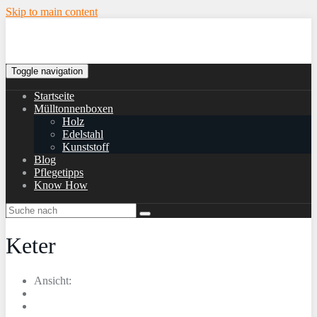
Skip to main content
Toggle navigation
Startseite
Mülltonnenboxen
Holz
Edelstahl
Kunststoff
Blog
Pflegetipps
Know How
Keter
Ansicht: